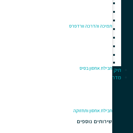
בניית חנות וירטואלית
בניית אתרים עם אלמנטור
בניית אתר תדמית
תמיכה והדרכה וורדפרס
אחסון אתרי וורדפרס איכותי
תחזוקה וניהול אתר וורדפרס
תמיכה והדרכה וורדפרס
קידום אתרי וורדפרס
אוטומציה עסקית וסוכני AI
חבילת אחסון בסיס
תיק עבודות
מדריך למתחלים
חבילת אחסון ותחזוקה
שירותים נוספים