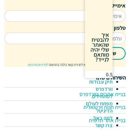
אימייל
טלפון
איך
להבטיח
שהאתר
שלי יהיה
שליחה
מותאם
לנייד?
הנתונים ישמשו ליצירת קשר בלבד בהתאם
למדיניות פרטיות
השירותים שלנו
תיק עבודות
וורדפרס
בניית אתרים בוורדפרס
למתחילים
מפתח לעולם
בניית חנות וירטואלית
הדיגיטל
למה כאן?
בניית אתר תדמית
צרו קשר