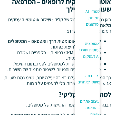
אוטומציה עסקית לרופאים – המרפאה
שעובדת בשבילך
סטודיו AI
תמונות
כאן נמצא היתרון הגדול של קליקי:
שילוב אוטומציה עסקית
וסרטונים
מלאה באתר
.
המערכת שלנו מאפשרת:
קביעת תורים אוטומטית דרך וואטסאפ – המטופלים
אוטומציה
בוחרים תור בלחיצת כפתור.
עסקית וסוכני
חיבור למערכת CRM רפואית – כל פנייה נשמרת
AI לעסקים
ומנוהלת אוטומטית.
תזכורות אוטומטיות למטופלים לפני ובתום הטיפול.
מעקב אחר לידים והפניות לשיפור מתמיד של השירות.
יצירת תוכן
כך המרפאה שלך פועלת בצורה יעילה יותר, מצמצמת טעויות
שיווקי לאתרים
אנוש ומייעלת את השירות בלי להעמיס על הצוות.
למה לבחור בקליקי?
עיצוב אתרים
הבנה של הצרכים, השפה והרגישות של מטופלים.
בהתאמה
אישית