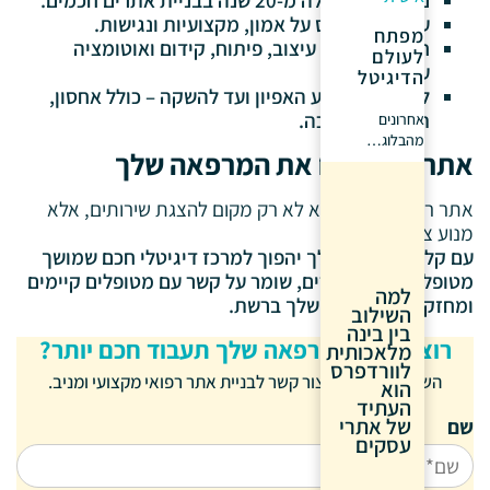
ניסיון של למעלה מ-20 שנה בבניית אתרים חכמים.
עיצוב שמבוסס על אמון, מקצועיות ונגישות.
מפתח
חיבור מלא בין עיצוב, פיתוח, קידום ואוטומציה
לעולם
עסקית.
הדיגיטל
ליווי אישי מרגע האפיון ועד להשקה – כולל אחסון,
תחזוקה ותמיכה.
אחרונים
מהבלוג…
אתר שמצמיח את המרפאה שלך
אתר רפואי איכותי הוא לא רק מקום להצגת שירותים, אלא
מנוע צמיחה עסקי.
עם קליקי, האתר שלך יהפוך למרכז דיגיטלי חכם שמושך
מטופלים, מנהל תורים, שומר על קשר עם מטופלים קיימים
למה
ומחזק את הנוכחות שלך ברשת.
השילוב
בין בינה
רוצה שגם המרפאה שלך תעבוד חכם יותר?
מלאכותית
לוורדפרס
השאירו פרטים וניצור קשר לבניית אתר רפואי מקצועי ומניב.
הוא
העתיד
של אתרי
שם
עסקים