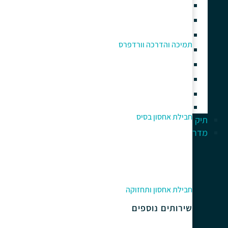
בניית חנות וירטואלית
בניית אתרים עם אלמנטור
בניית אתר תדמית
תמיכה והדרכה וורדפרס
אחסון אתרי וורדפרס איכותי
תחזוקה וניהול אתר וורדפרס
תמיכה והדרכה וורדפרס
קידום אתרי וורדפרס
אוטומציה עסקית וסוכני AI
חבילת אחסון בסיס
תיק עבודות
מדריך למתחלים
חבילת אחסון ותחזוקה
שירותים נוספים