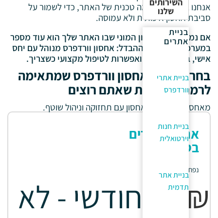
השירותים
אנחנו בודקים התאמה טכנית של האתר, כדי לשמור על
שלנו
סביבת אחסון איכותית ולא עמוסה.
בניית
אם נמאס לך מאחסון המוני שבו האתר שלך הוא עוד מספר
אתרים
במערכת, זה בדיוק ההבדל: אחסון וורדפרס מנוהל עם יחס
אישי, בקרה שוטפת ואפשרות לטיפול מקצועי כשצריך.
בחרו חבילת אחסון וורדפרס שמתאימה
בניית אתרי
לרמת האחריות שאתם רוצים
וורדפרס
מאחסון איכותי ועד אחסון עם תחזוקה וניהול שוטף.
בניית חנות
אחסון אתרים
וירטואלית
בסיס
נפח 3 ג'יגה
בניית אתר
₪
54
חודשי - לא
תדמית