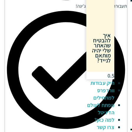
תעבורה חודשית עד 50 ג'יגה!
איך
להבטיח
שהאתר
שלי יהיה
מותאם
לנייד?
תיק עבודות
וורדפרס
למתחילים
מפתח לעולם
הדיגיטל
למה כאן?
צרו קשר