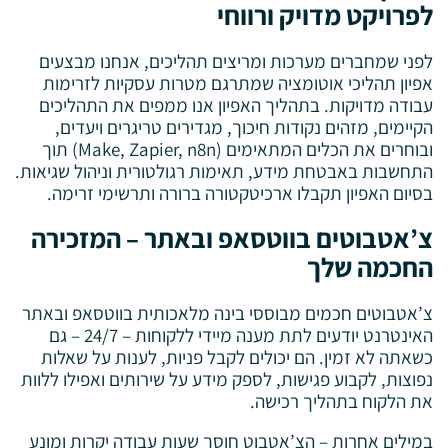
לפרויקט מדויק ורווחי
לפני שמחברים מערכות ומריצים תהליכים, אנחנו מבצעים
אפיון תהליכי אוטומציה שמתרגם מטרות עסקיות לזרימות
עבודה מדויקות. בתהליך האפיון אנו ממפים את התהליכים
הקיימים, מזהים נקודות חיכוך, מגדירים טריגרים ויעדים,
ובוחרים את הכלים המתאימים (Make, Zapier, n8n) תוך
התחשבות באבטחת מידע, תאימות רגולטורית וניהול שגיאות.
בסיום האפיון תקבלו ארכיטקטורה ברורה ותרשימי זרימה.
צ’אטבוטים בווטסאפ ובאתר – המזכירה
החכמה שלך
צ’אטבוטים חכמים מבוססי בינה מלאכותית בווטסאפ ובאתר
האינטרנט יודעים לתת מענה מיידי ללקוחות – 24/7 – גם
כשאתה לא זמין. הם יכולים לקבל פניות, לענות על שאלות
נפוצות, לקבוע פגישות, לספק מידע על שירותים ואפילו ללוות
את הלקוח בתהליך רכישה.
במילים אחרות – הצ’אטבוט חוסך שעות עבודה יקרות ומונע