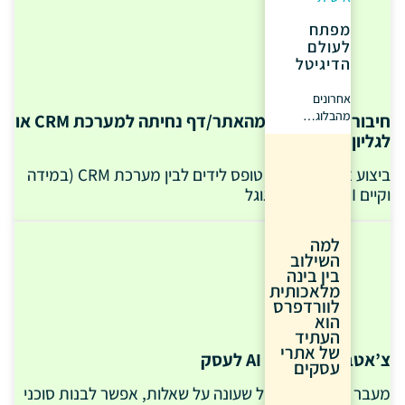
מפתח
לעולם
הדיגיטל
אחרונים
מהבלוג…
חיבור טופס לידים מהאתר/דף נחיתה למערכת CRM או
לגליון גוגל
ביצוע אינטגרציה בין טופס לידים לבין מערכת CRM (במידה
וקיים API) או לגליון גוגל
למה
השילוב
בין בינה
מלאכותית
לוורדפרס
הוא
העתיד
של אתרי
צ’אטבוט AI וסוכני AI לעסק
עסקים
מעבר לצ’אטבוט רגיל שעונה על שאלות, אפשר לבנות סוכני