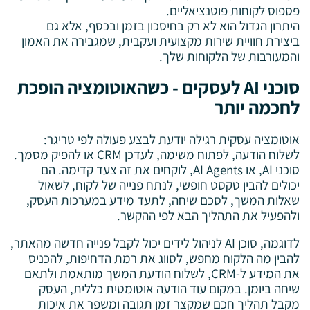
פספוס לקוחות פוטנציאליים.
היתרון הגדול הוא לא רק בחיסכון בזמן ובכסף, אלא גם
ביצירת חוויית שירות מקצועית ועקבית, שמגבירה את האמון
והמעורבות של הלקוחות שלך.
סוכני AI לעסקים - כשהאוטומציה הופכת
לחכמה יותר
אוטומציה עסקית רגילה יודעת לבצע פעולה לפי טריגר:
לשלוח הודעה, לפתוח משימה, לעדכן CRM או להפיק מסמך.
סוכני AI, או AI Agents, לוקחים את זה צעד קדימה. הם
יכולים להבין טקסט חופשי, לנתח פנייה של לקוח, לשאול
שאלות המשך, לסכם שיחה, לתעד מידע במערכות העסק,
ולהפעיל את התהליך הבא לפי ההקשר.
לדוגמה, סוכן AI לניהול לידים יכול לקבל פנייה חדשה מהאתר,
להבין מה הלקוח מחפש, לסווג את רמת הדחיפות, להכניס
את המידע ל-CRM, לשלוח הודעת המשך מותאמת ולתאם
שיחה ביומן. במקום עוד הודעה אוטומטית כללית, העסק
מקבל תהליך חכם שמקצר זמן תגובה ומשפר את איכות