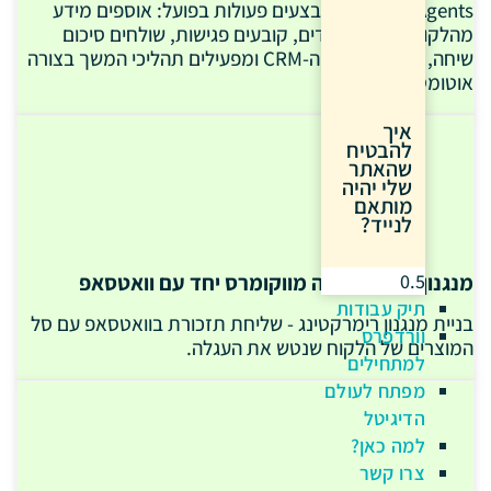
AI - AI Agents - שמבצעים פעולות בפועל: אוספים מידע
מהלקוח, מסננים לידים, קובעים פגישות, שולחים סיכום
שיחה, מעדכנים את ה-CRM ומפעילים תהליכי המשך בצורה
אוטומטית.
איך
להבטיח
שהאתר
שלי יהיה
מותאם
לנייד?
מנגנון נטישת עגלה מווקומרס יחד עם וואטסאפ
תיק עבודות
בניית מנגנון רימרקטינג - שליחת תזכורת בוואטסאפ עם סל
וורדפרס
המוצרים של הלקוח שנטש את העגלה.
למתחילים
מפתח לעולם
הדיגיטל
למה כאן?
צרו קשר