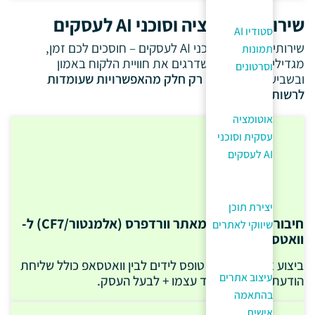
שירותי אוטומציה וסוכני AI לעסקים
סטודיו AI
שירותי אוטומציה וסוכני AI לעסקים – חוסכים לכם זמן,
תמונות
מגדילים מכירות, ומשדרגים את חוויית הלקוח באמון
וסרטונים
ובשביעות רצון.
ואלה רק חלק מהאפשרויות שעומדות
לרשותכם.
אוטומציה
עסקית וסוכני
AI לעסקים
יצירת תוכן
חיבור טופס לידים מאתר וורדפרס (אלמנטור/CF7) ל-
שיווקי לאתרים
וואטסאפ
ביצוע אינטגרציה בין טופס לידים לבין וואטסאפ כולל שליחת
עיצוב אתרים
הודעת וואטסאפ לליד עצמו + לבעל העסק.
בהתאמה
אישית