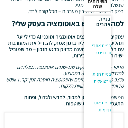
השירותים
שנשלחת באופן אוטומטי.
שלנו
במקום לעבור ידנית בין מערכות – הכל קורה לבד.
בניית
למה להשתמש באוטומציה בעסק שלי?
אתרים
עסקים חכמים מאמצים אוטומציה וסוכני AI כדי לייעל
תהליכים, ללכוד כל ליד בזמן אמת, להגדיל את המעורבות
בניית אתרי
עם הלקוחות ולתת מענה מדויק ברגע הנכון – מה שמוביל
וורדפרס
ישירות לצמיחה במכירות.
מחקרים מראים שעסקים שמיישמים אוטומציה מצליחים
להגדיל יעילות ב-30% בממוצע.
בניית חנות
93% מהמנהלים מאמינים שאוטומציה חוסכת זמן יקר, ו-80%
וירטואלית
מדווחים על שיפור בחוויית הלקוח.
המשמעות –
יותר זמן למכור, לחדש ולגדול, ופחות
בניית אתר
התעסקות במשימות שוטפות.
תדמית