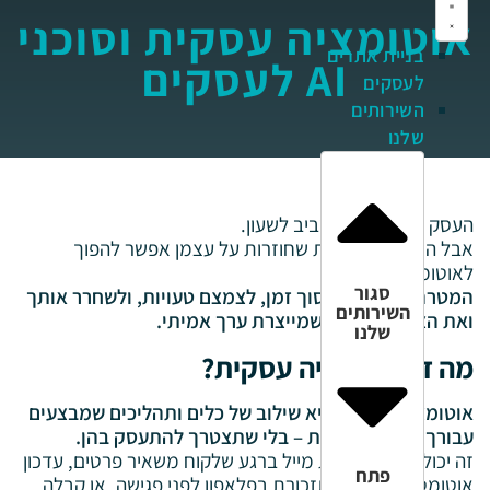
אוטומציה עסקית וסוכני
בניית אתרים
AI לעסקים
לעסקים
השירותים
שלנו
העסק שלך עובד מסביב לשעון.
אבל הרבה מהפעולות שחוזרות על עצמן אפשר להפוך
לאוטומטיות.
סגור
המטרה פשוטה: לחסוך זמן, לצמצם טעויות, ולשחרר אותך
השירותים
ואת הצוות לעבודה שמייצרת ערך אמיתי.
שלנו
מה זו אוטומציה עסקית?
אוטומציה עסקית היא שילוב של כלים ותהליכים שמבצעים
עבורך פעולות חוזרות – בלי שתצטרך להתעסק בהן.
זה יכול להיות שליחת מייל ברגע שלקוח משאיר פרטים, עדכון
פתח
אוטומטי של CRM, תזכורת בפלאפון לפני פגישה, או קבלה