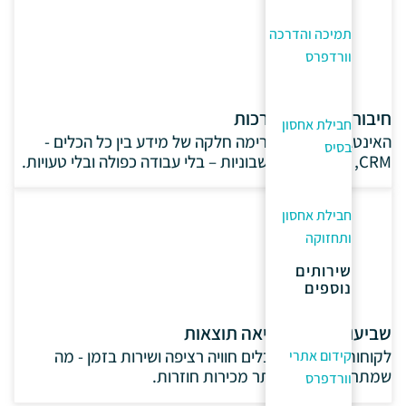
תמיכה והדרכה
וורדפרס
חיבור מלא בין מערכות
חבילת אחסון
האינטגרציה יוצרת זרימה חלקה של מידע בין כל הכלים -
בסיס
CRM, אתר, דיוור וחשבוניות – בלי עבודה כפולה ובלי טעויות.
חבילת אחסון
ותחזוקה
שירותים
נוספים
שביעות רצון שמביאה תוצאות
לקוחות מרוצים מקבלים חוויה רציפה ושירות בזמן - מה
קידום אתרי
שמתרגם ישירות ליותר מכירות חוזרות.
וורדפרס