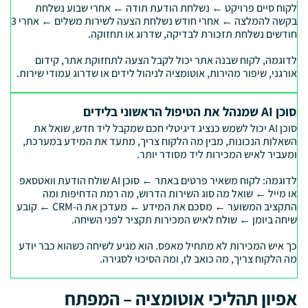
לקוח סיים פרויקט ← נשלחת הודעת תודה ← אחרי שבוע נשלחת
בקשה להמלצה ← אחרי חודש נשלחת הצעה לשירות משלים ← אחרי 3
חודשים נשלחת תזכורת לבדיקה, שדרוג או תחזוקה.
לדוגמה, לקוח שבנה אתר יכול לקבל הצעה לתחזוקת אתר, קידום
אורגני, שיפור מהירות, אוטומציה לניהול לידים או שדרוג עמודי שירות.
סוכן AI שמנהל את הטיפול הראשוני בלידים
סוכן AI יכול לשמש כנציג דיגיטלי חכם שמקבל ליד חדש, שואל את
השאלות הנכונות, מבין מה הלקוח צריך, מתעד את המידע במערכת,
ומעביר לאיש המכירות ליד מסודר יותר.
לדוגמה: לקוח משאיר פרטים באתר ← סוכן AI שולח הודעת וואטסאפ
או מייל ← שואל מה סוג השירות הדרוש, מה רמת הדחיפות ומה
התקציב המשוער ← מסכם את המידע ← מעדכן את ה-CRM ← קובע
שיחה ביומן ← שולח לאיש המכירות תקציר לפני השיחה.
כך איש המכירות לא מתחיל מאפס. הוא מגיע לשיחה כשהוא כבר יודע
מה הלקוח צריך, מה כואב לו, ומה הסיכוי לסגירה.
אפיון תהליכי אוטומציה – המפתח