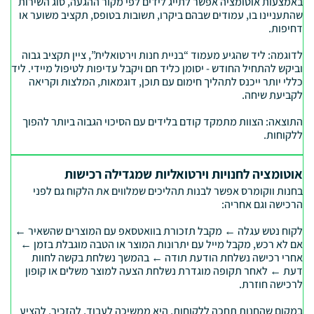
באמצעות אוטומציה אפשר לתייג לידים לפי מקור ההגעה, סוג השירות
שהתעניינו בו, עמודים שבהם ביקרו, תשובות בטופס, תקציב משוער או
דחיפות.
לדוגמה: ליד שהגיע מעמוד “בניית חנות וירטואלית”, ציין תקציב גבוה
וביקש להתחיל החודש - יסומן כליד חם ויקבל עדיפות לטיפול מיידי. ליד
כללי יותר ייכנס לתהליך חימום עם תוכן, דוגמאות, המלצות וקריאה
לקביעת שיחה.
התוצאה: הצוות מתמקד קודם בלידים עם הסיכוי הגבוה ביותר להפוך
ללקוחות.
אוטומציה לחנויות וירטואליות שמגדילה רכישות
בחנות ווקומרס אפשר לבנות תהליכים שמלווים את הלקוח גם לפני
הרכישה וגם אחריה:
לקוח נטש עגלה ← מקבל תזכורת בוואטסאפ עם המוצרים שהשאיר ←
אם לא רכש, מקבל מייל עם יתרונות המוצר או הטבה מוגבלת בזמן ←
אחרי רכישה נשלחת הודעת תודה ← בהמשך נשלחת בקשה לחוות
דעת ← לאחר תקופה מוגדרת נשלחת הצעה למוצר משלים או קופון
לרכישה חוזרת.
במקום שהחנות תחכה ללקוחות, היא ממשיכה לעבוד, להזכיר, להציע