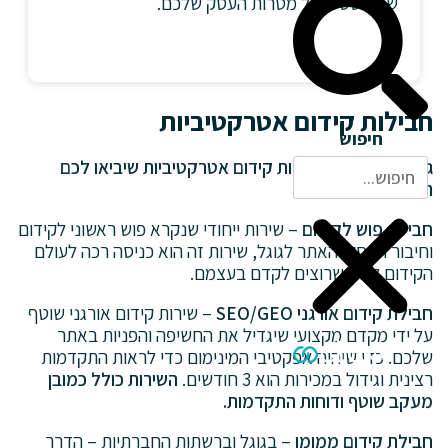
שמבוססים על מטרות העסק שלכם.
חבילות קידום אטרקטיביות
חיפוש
גיבשנו עבורכם חבילות קידום אטרקטיביות שיביאו לכם
תוצאות:
ח
בילת פוש לקידום
– שירות ייחודי שנקרא פוש ראשוני לקידום
וחיבור העסק והאתר לגוגל, שירות זה הוא כניסה רכה לעולם
הקידום לאלו שרוצים לקדם בעצמם.
חבילת קידום אורגני SEO/GEO
– שירות קידום אורגני שוטף
על ידי מקדם מקצועי שיגדיל את החשיפה והפניות באתר
שלכם. כדי שיהיה אפקטיבי המינימום כדי לראות התקדמות
רצינית וגידול במכירות הוא 3 חודשים.
השירות כולל כמובן
מעקב שוטף ודוחות התקדמות.
חבילת קידום ממומן
– בגוגל וברשתות החברתיות – הדרך