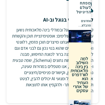
מפתח
לעולם
הדיגיטל
קידום אורגני בגוגל וב-AI
אחרונים
מהבלוג…
קידום אורגני בגוגל ובמודלי בינה מלאכותית נשען
על שני צירים משלימים: אופטימיזציית תוכן והקשחת
תשתית טכנית. אנחנו מייצרים תוכן מזמין, רלוונטי
ואותנטי, ומוודאים שהוא בנוי נכון גם לבני אדם וגם
למודלים עם מענה ברור לכוונת החיפוש, מבנה
למה
היררכי נקי, סכמות נתונים (Schema), שפה טבעית
השילוב
ו-NLP. במקביל, אנו מטפלים במהירות טעינה,
בין בינה
מלאכותית
נגישות, קוד תקין, וקישורים פנימיים/חיצוניים
לוורדפרס
הוא
איכותיים. כך גוגל ומנועי AI יכולים להבין, לצטט
העתיד
ולהמליץ על האתר- ולהקפיץ אותו לתוצאות
של אתרי
עסקים
הראשונות.