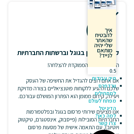
איך
להבטיח
שהאתר
שלי יהיה
מותאם
קידום ממומן בגוגל וברשתות החברתיות
לנייד?
הדרך המהירה והממוקדת להצלחה!
תיק עבודות
אם אתם רוצים להגדיל את החשיפה של העסק
וורדפרס
שלכם ולהגיע ללקוחות פוטנציאליים בצורה מדויקת
למתחילים
ויעילה, קידום ממומן הוא הפתרון המושלם עבורכם.
מפתח לעולם
הדיגיטל
אנו מציעים שירותי פרסום בגוגל ובפלטפורמות
למה כאן?
החברתיות המובילות (פייסבוק, אינסטגרם, טיקטוק
צרו קשר
ויוטיוב), עם התאמה אישית של מסעות פרסום