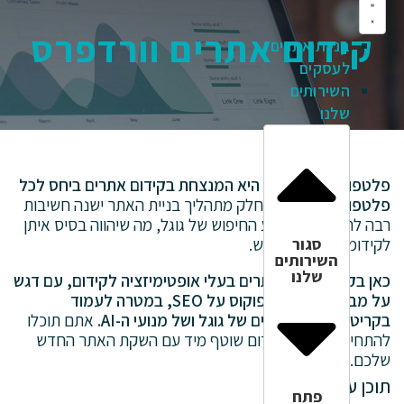
קידום אתרים וורדפרס
בניית אתרים
לעסקים
השירותים
שלנו
פלטפורמת וורדפרס היא המנצחת בקידום אתרים ביחס לכל
פלטפורמה אחרת.
כחלק מתהליך בניית האתר ישנה חשיבות
רבה להתאמתו למנוע החיפוש של גוגל, מה שיהווה בסיס איתן
סגור
לקידומו במנוע החיפוש.
השירותים
שלנו
כאן בקליקי בונים אתרים בעלי אופטימיזציה לקידום, עם דגש
על מבנה תוכן תקין ופוקוס על SEO, במטרה לעמוד
בקריטריונים המשתנים של גוגל ושל מנועי ה-AI.
אתם תוכלו
להתחיל בפעילות קידום שוטף מיד עם השקת האתר החדש
שלכם.
תוכן עניינים
פתח