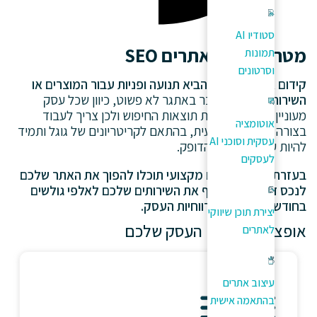
סטודיו AI
מטרת קידום אתרים SEO
תמונות
וסרטונים
קידום אתרים נועד להביא תנועה ופניות עבור המוצרים או
השירותים שלך.
מדובר באתגר לא פשוט, כיוון שכל עסק
מעוניין להימצא בחזית תוצאות החיפוש ולכן צריך לעבוד
אוטומציה
בצורה יסודית, מקצועית, בהתאם לקריטריונים של גוגל ותמיד
עסקית וסוכני AI
להיות עם אצבע על הדופק.
לעסקים
בעזרת קידום אתרים מקצועי תוכלו להפוך את האתר שלכם
לנכס דיגיטלי, לחשוף את השירותים שלכם לאלפי גולשים
בחודש ולהגדיל את רווחיות העסק.
יצירת תוכן שיווקי
אופציות לקידום העסק שלכם
לאתרים
עיצוב אתרים
בהתאמה אישית