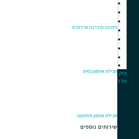
בניית חנות וירטואלית
בניית אתרים עם אלמנטור
בניית אתר תדמית
תמיכה והדרכה וורדפרס
אחסון אתרי וורדפרס איכותי
תחזוקה וניהול אתר וורדפרס
תמיכה והדרכה וורדפרס
קידום אתרי וורדפרס
אוטומציה עסקית וסוכני AI
חבילת אחסון בסיס
תיק עבודות
מדריך למתחלים
חבילת אחסון ותחזוקה
שירותים נוספים