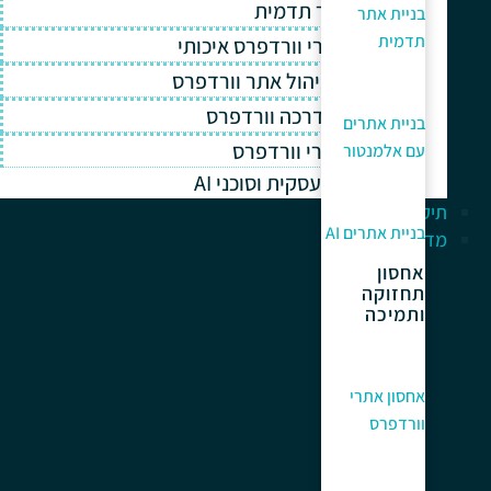
בניית אתר תדמית
בניית אתר
תדמית
אחסון אתרי וורדפרס איכותי
תחזוקה וניהול אתר וורדפרס
תמיכה והדרכה וורדפרס
בניית אתרים
קידום אתרי וורדפרס
עם אלמנטור
אוטומציה עסקית וסוכני AI
תיק עבודות
בניית אתרים AI
מדריך למתחלים
אחסון
תחזוקה
ותמיכה
אחסון אתרי
וורדפרס