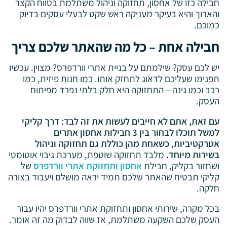
חבילה כזו של אחסון, תחזוקה וניהול משתלמת בטווח הקצר
והארוך והיא בעיקר מעניקה ראש שקט לבעלי עסקים בדיוק
כמוכם.
חבילה אחת – כל מה שהאתר שלכם צריך
יש לכם עסק? שילמתם על בניית אתרי וורדפרס? מצוין. עכשיו
תפנימו שעליכם לדאוג לתחזק אותו. כמו חנות פיזית, כמו
רכב וכמו גינה – התחזוקה היא חלק בלתי נפרד מפיתוח
העסק.
עם זאת, אתם לא חייבים לעשות את זה לבד: דרך קליקי
למשל תוכלו לבחור בין 3 חבילות אחסון אתרים
אטרקטיביות, כשאחת מהן כוללת גם תחזוקה וניהול
בשירות מיוחד.
מלבד תחזוקה שוטפת, מערכת גיבוי אוטומטי
ושחזור בקליק, חבילת
אחסון ותחזוקת אתרי וורדפרס
של
קליקי תבטיח שהאתר שלכם תמיד יראה מושלם ויעבוד בצורה
חלקה.
בכל מקרה, שירותי אחסון ותחזוקת אתרי וורדפרס יהיו עבור
העסק שלכם השקעה משתלמת, אז שווה לבדוק מה זה אומר.