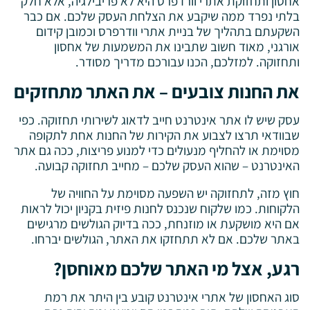
אחסון ותחזוקת אתרי וורדפרס היא לא פריבילגיה, אלא חלק
בלתי נפרד ממה שיקבע את הצלחת העסק שלכם. אם כבר
השקעתם בתהליך של בניית אתרי וודרפרס וכמובן קידום
אורגני, מאוד חשוב שתבינו את המשמעות של אחסון
ותחזוקה. למזלכם, הכנו עבורכם מדריך מסודר.
את החנות צובעים – את האתר מתחזקים
עסק שיש לו אתר אינטרנט חייב לדאוג לשירותי תחזוקה. כפי
שבוודאי תרצו לצבוע את הקירות של החנות אחת לתקופה
מסוימת או להחליף מנעולים כדי למנוע פריצות, ככה גם אתר
האינטרנט – שהוא העסק שלכם – מחייב תחזוקה קבועה.
חוץ מזה, לתחזוקה יש השפעה מסוימת על החוויה של
הלקוחות. כמו שלקוח שנכנס לחנות פיזית בקניון יכול לראות
אם היא מושקעת או מוזנחת, ככה בדיוק הגולשים מרגישים
באתר שלכם. אם לא תתחזקו את האתר, הגולשים יברחו.
רגע, אצל מי האתר שלכם מאוחסן?
סוג האחסון של אתרי אינטרנט קובע בין היתר את רמת