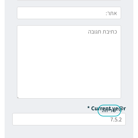
*
Current ye@r