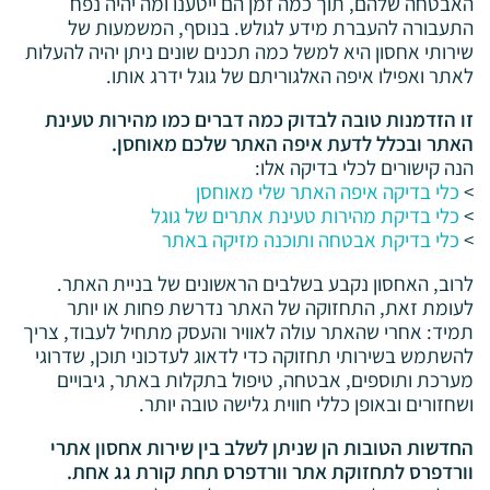
האבטחה שלהם, תוך כמה זמן הם ייטענו ומה יהיה נפח
התעבורה להעברת מידע לגולש. בנוסף, המשמעות של
שירותי אחסון היא למשל כמה תכנים שונים ניתן יהיה להעלות
לאתר ואפילו איפה האלגוריתם של גוגל ידרג אותו.
זו הזדמנות טובה לבדוק כמה דברים כמו מהירות טעינת
האתר ובכלל לדעת איפה האתר שלכם מאוחסן.
הנה קישורים לכלי בדיקה אלו:
>
כלי בדיקה איפה האתר שלי מאוחסן
>
כלי בדיקת מהירות טעינת אתרים של גוגל
>
כלי בדיקת אבטחה ותוכנה מזיקה באתר
לרוב, האחסון נקבע בשלבים הראשונים של בניית האתר.
לעומת זאת, התחזוקה של האתר נדרשת פחות או יותר
תמיד: אחרי שהאתר עולה לאוויר והעסק מתחיל לעבוד, צריך
להשתמש בשירותי תחזוקה כדי לדאוג לעדכוני תוכן, שדרוגי
מערכת ותוספים, אבטחה, טיפול בתקלות באתר, גיבויים
ושחזורים ובאופן כללי חווית גלישה טובה יותר.
החדשות הטובות הן שניתן לשלב בין שירות אחסון אתרי
וורדפרס לתחזוקת אתר וורדפרס תחת קורת גג אחת.