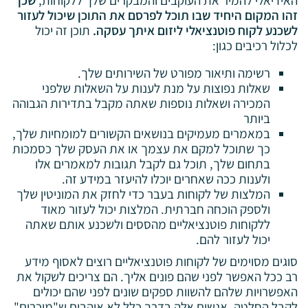
האידיאלי להמיר את העוקבים והמבקרים שלך ללקוחות,
שכן
זהו המקום היחיד שבו תוכל לפרסם את התוכן שיכול לעזור
לשכנע לקוח פוטנציאלי ליזום איתך עסקה.
תוכן זה יכול
לכלול רכיבים כגון:
רשימה ותיאור מפורט של השירותים שלך.
שאלות נפוצות על מנת לענות על השאלות שלפני
המכירה ושאלות נוספות שאתה מקבל בתדירות הגבוהה
ביותר
במאמרים מעמיקים בנושאים הקשורים למומחיות שלך,
כך שתוכל למקם את עצמך או את העסק שלך כסמכות
בתחום שלך, תוכל גם לקבל תגובות למאמרים אלו
ולענות ככה שאחרים יוכלו להיעזר במידע זה.
המלצות של לקוחות בעבר כדי לחזק את המוניטין שלך
ולספק הוכחה חברתית. המלצות יכול לעזור מאוד
ללקוחות פוטנציאליים מהססים ולשכנע אותם שאתה
יכול לעזור להם.
סוגים מסוימים של לקוחות פוטנציאליים רוצים לאסוף מידע
רב ככל האפשר לפני שהם פונים אליך. הם צריכים לשקול את
האפשרויות שלהם להשוות ספקים שונים לפני שהם יכולים
לקבל החלטה. אנשים אלה בדרך כלל לא אוהבים ש"מוכרים"