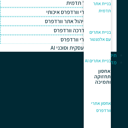
בניית אתר תדמית
בניית אתר
תדמית
אחסון אתרי וורדפרס איכותי
תחזוקה וניהול אתר וורדפרס
תמיכה והדרכה וורדפרס
בניית אתרים
קידום אתרי וורדפרס
עם אלמנטור
אוטומציה עסקית וסוכני AI
תיק עבודות
בניית אתרים AI
מדריך למתחלים
אחסון
תחזוקה
ותמיכה
אחסון אתרי
וורדפרס