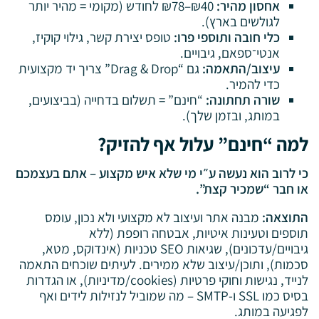
אחסון מהיר:
₪40–₪78 לחודש (מקומי = מהיר יותר
לגולשים בארץ).
כלי חובה ותוספי פרו:
טופס יצירת קשר, גילוי קוקיז,
אנטי־ספאם, גיבויים.
עיצוב/התאמה:
גם “Drag & Drop” צריך יד מקצועית
כדי להמיר.
שורה תחתונה:
“חינם” = תשלום בדחייה (בביצועים,
במותג, ובזמן שלך).
למה “חינם” עלול אף להזיק?
כי לרוב הוא נעשה ע״י מי שלא איש מקצוע – אתם בעצמכם
או חבר “שמכיר קצת”.
התוצאה:
מבנה אתר ועיצוב לא מקצועי ולא נכון, עומס
תוספים וטעינות איטיות, אבטחה רופפת (ללא
גיבויים/עדכונים), שגיאות SEO טכניות (אינדוקס, מטא,
סכמות), ותוכן/עיצוב שלא ממירים. לעיתים שוכחים התאמה
לנייד, נגישות וחוקי פרטיות (cookies/מדיניות), או הגדרות
בסיס כמו SSL ו-SMTP – מה שמוביל לנזילות לידים ואף
לפגיעה במותג.