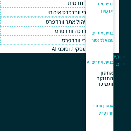
בניית אתר תדמית
בניית אתר
תדמית
אחסון אתרי וורדפרס איכותי
תחזוקה וניהול אתר וורדפרס
תמיכה והדרכה וורדפרס
בניית אתרים
קידום אתרי וורדפרס
עם אלמנטור
אוטומציה עסקית וסוכני AI
תיק עבודות
בניית אתרים AI
מדריך למתחלים
אחסון
תחזוקה
ותמיכה
אחסון אתרי
וורדפרס