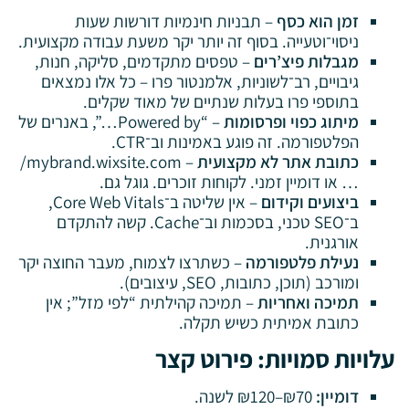
זמן הוא כסף
– תבניות חינמיות דורשות שעות
ניסוי־וטעייה. בסוף זה יותר יקר משעת עבודה מקצועית.
מגבלות פיצ’רים
– טפסים מתקדמים, סליקה, חנות,
גיבויים, רב־לשוניות, אלמנטור פרו – כל אלו נמצאים
בתוספי פרו בעלות שנתיים של מאוד שקלים.
מיתוג כפוי ופרסומות
– “Powered by…”, באנרים של
הפלטפורמה. זה פוגע באמינות וב־CTR.
כתובת אתר לא מקצועית
– mybrand.wixsite.com/
… או דומיין זמני. לקוחות זוכרים. גוגל גם.
ביצועים וקידום
– אין שליטה ב־Core Web Vitals,
ב־SEO טכני, בסכמות וב־Cache. קשה להתקדם
אורגנית.
נעילת פלטפורמה
– כשתרצו לצמוח, מעבר החוצה יקר
ומורכב (תוכן, כתובות, SEO, עיצובים).
תמיכה ואחריות
– תמיכה קהילתית “לפי מזל”; אין
כתובת אמיתית כשיש תקלה.
עלויות סמויות: פירוט קצר
דומיין:
₪70–₪120 לשנה.