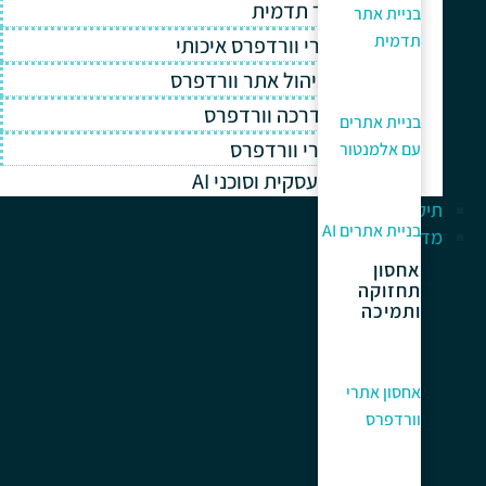
בניית אתר תדמית
בניית אתר
תדמית
אחסון אתרי וורדפרס איכותי
תחזוקה וניהול אתר וורדפרס
תמיכה והדרכה וורדפרס
בניית אתרים
קידום אתרי וורדפרס
עם אלמנטור
אוטומציה עסקית וסוכני AI
תיק עבודות
בניית אתרים AI
מדריך למתחלים
אחסון
תחזוקה
ותמיכה
אחסון אתרי
וורדפרס