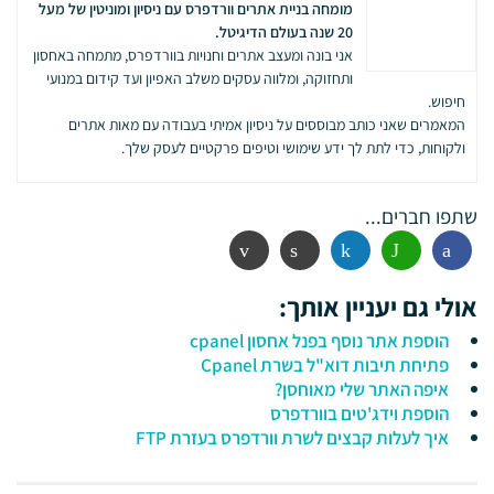
מומחה בניית אתרים וורדפרס עם ניסיון ומוניטין של מעל
20 שנה בעולם הדיגיטל.
אני בונה ומעצב אתרים וחנויות בוורדפרס, מתמחה באחסון
ותחזוקה, ומלווה עסקים משלב האפיון ועד קידום במנועי
חיפוש.
המאמרים שאני כותב מבוססים על ניסיון אמיתי בעבודה עם מאות אתרים
ולקוחות, כדי לתת לך ידע שימושי וטיפים פרקטיים לעסק שלך.
שתפו חברים...
פייסבוק
ווטסאפ
לינקדין
הדפסה
אימייל
אולי גם יעניין אותך:
הוספת אתר נוסף בפנל אחסון cpanel
פתיחת תיבות דוא"ל בשרת Cpanel
איפה האתר שלי מאוחסן?
הוספת וידג'טים בוורדפרס
איך לעלות קבצים לשרת וורדפרס בעזרת FTP