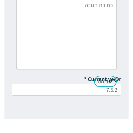
*
Current ye@r