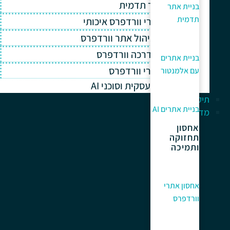
בניית אתר תדמית
בניית אתר
תדמית
אחסון אתרי וורדפרס איכותי
תחזוקה וניהול אתר וורדפרס
תמיכה והדרכה וורדפרס
בניית אתרים
קידום אתרי וורדפרס
עם אלמנטור
אוטומציה עסקית וסוכני AI
תיק עבודות
בניית אתרים AI
מדריך למתחלים
אחסון
תחזוקה
ותמיכה
אחסון אתרי
וורדפרס