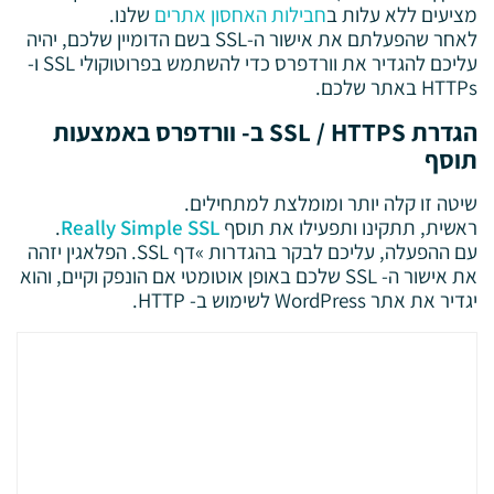
מציעים ללא עלות ב
חבילות האחסון אתרים
שלנו.
לאחר שהפעלתם את אישור ה-SSL בשם הדומיין שלכם, יהיה
עליכם להגדיר את וורדפרס כדי להשתמש בפרוטוקולי SSL ו-
HTTPs באתר שלכם.
הגדרת SSL / HTTPS ב- וורדפרס באמצעות
תוסף
שיטה זו קלה יותר ומומלצת למתחילים.
ראשית, תתקינו ותפעילו את תוסף
Really Simple SSL
.
עם ההפעלה, עליכם לבקר בהגדרות »דף SSL. הפלאגין יזהה
את אישור ה- SSL שלכם באופן אוטומטי אם הונפק וקיים, והוא
יגדיר את אתר WordPress לשימוש ב- HTTP.