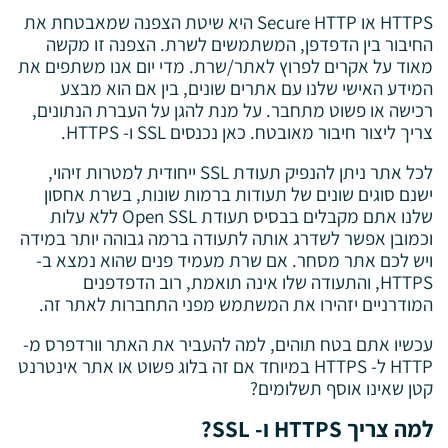
HTTPS או Secure HTTP היא שיטת הצפנה שמאבטחת את
החיבור בין הדפדפן, המשתמשים לשרת. הצפנה זו מקשה
מאוד על אקרים לפרוץ לאתר/שרת. מדי יום אנו משתפים את
המידע האישי שלנו עם אתרים שונים, בין אם הוא מבצע
רכישה או פשוט מתחבר. על מנת להגן על העברת הנתונים,
צריך ליצור חיבור מאובטח. כאן נכנסים SSL ו- HTTPS.
לכל אתר ניתן להנפיק תעודת SSL ייחודית למטרות זיהוי,
ישנם סוגים שונים של תעודות ברמות שונות, בשרת אחסון
שלנו אתם מקבלים בבסיס תעודת Open SSL ללא עלות
וכמובן אפשר לשדרג אותה לתעודה ברמה גבוהה יותר במידה
ויש לכם אתר מסחר. אם שרת מעמיד פנים שהוא נמצא ב-
HTTPS, והתעודה שלו אינה תואמת, רוב הדפדפנים
המודרניים יזהירו את המשתמש מפני התחברות לאתר זה.
עכשיו אתם בטח תוהים, למה להעביר את האתר וורדפרס מ-
HTTP ל- HTTPS במיוחד אם זה בלוג פשוט או אתר אינטרנט
קטן שאינו אוסף תשלומים?
למה צריך HTTPS ו- SSL?