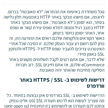
גוגל משחררת באיטיות את ההתראה "לא מאובטח" בכרום.
לדוגמה, אם מישהו מבקר באתר HTTP באמצעות חלון גלישה
בסתר, הוא יסומן כ'לא מאובטח '. אם מישהו מבקר באתר
HTTP במצב רגיל ומנסה למלא טופס יצירת קשר או טופס
אחר, האתר יסומן כחסר ביטחון.
כאשר הקוראים והלקוחות שלכם רואים את ההודעה הזו, זה
נותן להם רושם רע עבור העסק שלכם. זו הסיבה שכל אתרי
האינטרנט צריכים להעביר טופס HTTP ל- HTTPS ולהתקין
SSL באופן מיידי.
שלא לדבר, אם אתם רוצים לקבל תשלומים מקוונים באתר
eCommerce שלכם, אז אתם חייבים SSL. רוב חברות
הסליקה מחייבות שהאתר יהיה מאובטח.
דרישות לשימוש ב- HTTPS / SSL באתר
וורדפרס
הדרישות לשימוש ב- SSL בוורדפרס אינן גבוהות במיוחד. כל
מה שצריך לעשות הוא לרכוש תעודת SSL (פנו אלינו ננפיק
ונתקין לכם תעודה) או להשתמש בזו החינמית open ssl שאנו