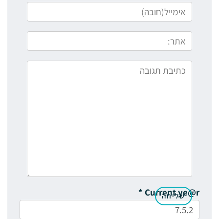
*
Current ye@r