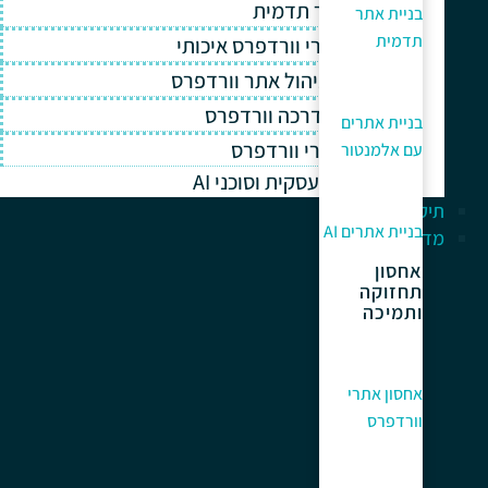
בניית אתר תדמית
בניית אתר
תדמית
אחסון אתרי וורדפרס איכותי
תחזוקה וניהול אתר וורדפרס
תמיכה והדרכה וורדפרס
בניית אתרים
קידום אתרי וורדפרס
עם אלמנטור
אוטומציה עסקית וסוכני AI
תיק עבודות
בניית אתרים AI
מדריך למתחלים
אחסון
תחזוקה
ותמיכה
אחסון אתרי
וורדפרס