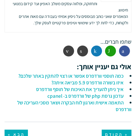
ותחזוקה, ומלווה עסקים משלב האפיון ועד קידום במנועי
חיפוש.
המאמרים שאני כותב מבוססים על ניסיון אמיתי בעבודה עם מאות אתרים
ולקוחות, כדי לתת לך ידע שימושי וטיפים פרקטיים לעסק שלך.
שתפו חברים...
פייסבוק
ווטסאפ
לינקדין
הדפסה
אימייל
אולי גם יעניין אותך:
כמה תוספי וורדפרס אפשר או רצוי להתקין באתר שלכם?
איזו בשורה וורדפרס 5.9 מביאה איתה?
איך ניתן להעריך את האיכות של תוסף וורדפרס
עדכון גרסת php של וורדפרס ב- cpanel
התאמה אישית וארגון לוח הבקרה ושאר מסכי העריכה של
וורדפרס
« הקודם
הבא »