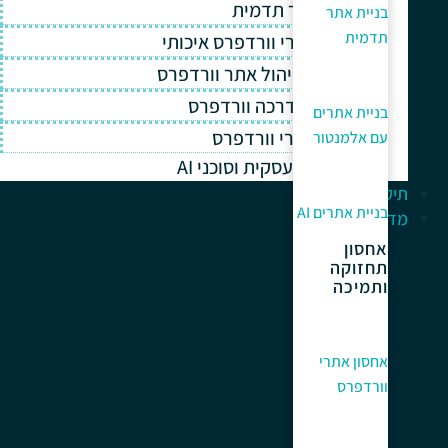
בניית אתר תדמית
בניית אתר
תדמית
אחסון אתרי וורדפרס איכותי
תחזוקה וניהול אתר וורדפרס
תמיכה והדרכה וורדפרס
בניית אתרים
קידום אתרי וורדפרס
עם אלמנטור
אוטומציה עסקית וסוכני AI
תיק עבודות
בניית אתרים AI
מדריך למתחלים
אחסון
תחזוקה
ותמיכה
אחסון אתרי
וורדפרס