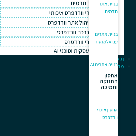
בניית אתר תדמית
בניית אתר
תדמית
אחסון אתרי וורדפרס איכותי
תחזוקה וניהול אתר וורדפרס
תמיכה והדרכה וורדפרס
בניית אתרים
קידום אתרי וורדפרס
עם אלמנטור
אוטומציה עסקית וסוכני AI
תיק עבודות
בניית אתרים AI
מדריך למתחלים
אחסון
תחזוקה
ותמיכה
אחסון אתרי
וורדפרס