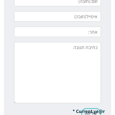
*
Current ye@r