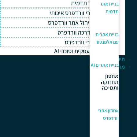
בניית אתר תדמית
בניית אתר
תדמית
אחסון אתרי וורדפרס איכותי
תחזוקה וניהול אתר וורדפרס
תמיכה והדרכה וורדפרס
בניית אתרים
קידום אתרי וורדפרס
עם אלמנטור
אוטומציה עסקית וסוכני AI
תיק עבודות
בניית אתרים AI
מדריך למתחלים
אחסון
תחזוקה
ותמיכה
אחסון אתרי
וורדפרס