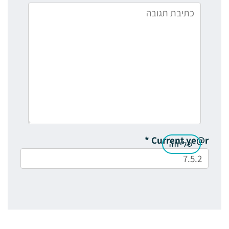
*
Current ye@r