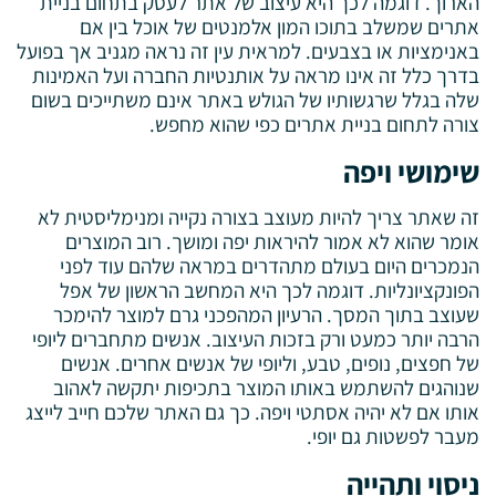
הארוך. דוגמה לכך היא עיצוב של אתר לעסק בתחום בניית
אתרים שמשלב בתוכו המון אלמנטים של אוכל בין אם
באנימציות או בצבעים. למראית עין זה נראה מגניב אך בפועל
בדרך כלל זה אינו מראה על אותנטיות החברה ועל האמינות
שלה בגלל שרגשותיו של הגולש באתר אינם משתייכים בשום
צורה לתחום בניית אתרים כפי שהוא מחפש.
שימושי ויפה
זה שאתר צריך להיות מעוצב בצורה נקייה ומנימליסטית לא
אומר שהוא לא אמור להיראות יפה ומושך. רוב המוצרים
הנמכרים היום בעולם מתהדרים במראה שלהם עוד לפני
הפונקציונליות. דוגמה לכך היא המחשב הראשון של אפל
שעוצב בתוך המסך. הרעיון המהפכני גרם למוצר להימכר
הרבה יותר כמעט ורק בזכות העיצוב. אנשים מתחברים ליופי
של חפצים, נופים, טבע, וליופי של אנשים אחרים. אנשים
שנוהגים להשתמש באותו המוצר בתכיפות יתקשה לאהוב
אותו אם לא יהיה אסתטי ויפה. כך גם האתר שלכם חייב לייצג
מעבר לפשטות גם יופי.
ניסוי ותהייה