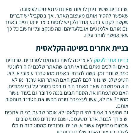
יש דברים שישר ניתן לראות שאינם מתאימים לעיצובה
שאפשר להסיר אותם מעיצוב האתר. אך במקביל יש דברים
שקשה לקבוע ברגע אחד ולכן יש לנסות כיצד יראו דפים באתר
עם אותם אלמנטים או בלעדיהם ומה פונקציונלי וחשוב כל כך
שאי אפשר לוותר עליו.
בניית אתרים בשיטה הקלאסית
בניית אתר לעסק
לא צריכה להיות בהתאם לטרנדים. טרנדים
באים והולכים ואתם בוודאי תרצו שהאתר שלכם יהיה רלוונטי
כמה שיותר זמן. קשה להבחין באמת מהו טרנד עיצובי או לא.
הטיפ שלנו שיעזור לכם להבין האם האתר הוא טרנדי או לא
הוא המחשבה שאם האתר היה מודפס בספר על גבי עמודים,
האם כשתפתחו את הספר תבינו במה מדובר גם בעוד עשור
מהיום? אם לא, עשו לעצמכם טובה חפשו את הטרנדים והסירו
אותם.
זה שהעיצוב אמור להיות קלאסי לא אומר שבעת בניית אתרים
יש צורך לבנות אתר משעמם. ישנם טרנדים ממש טובים
שבטוח מחזיקים עשור או שניים. טרנדים מהסוג הזה תוכלו
לשלב בעיצוב האתר שלכם בביטחון.