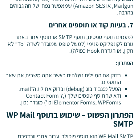
Mailgun, או Amazon SES) שמאפשר נפחי שליחה גבוהים
בהרבה.
7. בעיות קוד או תוספים אחרים
לפעמים תוסף טפסים, תוסף SMTP או תוסף אחר באתר
גורם לקונפליקט פנימי (למשל טופס שמוגדר לשדה “To” לא
תקין, או הגדרת Hook כפולה).
הפתרון:
בדוק אם המיילים נשלחים כאשר אתה משבית את שאר
התוספים.
הפעל מצב דיבוג (debug) ובדוק את לוג ה־mail.
ודא שהתוסף טפסים שלך (Contact Form 7,
Elementor Forms, WPForms וכו') מוגדר נכון.
הפתרון הפשוט – שימוש בתוסף WP Mail
SMTP
WP Mail SMTP הוא תוסף פופולרי עבור אתרי וורדפרס