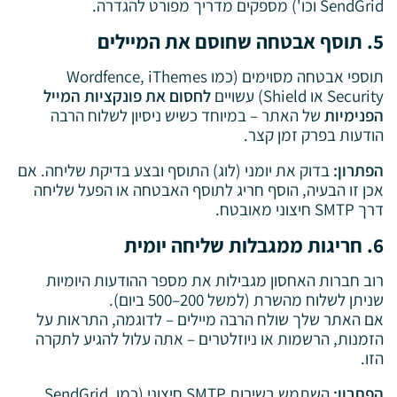
SendGrid וכו') מספקים מדריך מפורט להגדרה.
5. תוסף אבטחה שחוסם את המיילים
תוספי אבטחה מסוימים (כמו Wordfence, iThemes
Security או Shield) עשויים
לחסום את פונקציות המייל
הפנימיות
של האתר – במיוחד כשיש ניסיון לשלוח הרבה
הודעות בפרק זמן קצר.
הפתרון:
בדוק את יומני (לוג) התוסף ובצע בדיקת שליחה. אם
אכן זו הבעיה, הוסף חריג לתוסף האבטחה או הפעל שליחה
דרך SMTP חיצוני מאובטח.
6. חריגות ממגבלות שליחה יומית
רוב חברות האחסון מגבילות את מספר ההודעות היומיות
שניתן לשלוח מהשרת (למשל 200–500 ביום).
אם האתר שלך שולח הרבה מיילים – לדוגמה, התראות על
הזמנות, הרשמות או ניוזלטרים – אתה עלול להגיע לתקרה
הזו.
הפתרון:
השתמש בשירות SMTP חיצוני (כמו SendGrid,