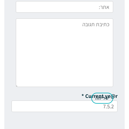
*
Current ye@r