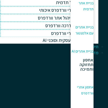
בניית אתר תדמית
בניית אתר
תדמית
אחסון אתרי וורדפרס איכותי
תחזוקה וניהול אתר וורדפרס
תמיכה והדרכה וורדפרס
בניית אתרים
קידום אתרי וורדפרס
עם אלמנטור
אוטומציה עסקית וסוכני AI
תיק עבודות
בניית אתרים AI
מדריך למתחלים
אחסון
תחזוקה
ותמיכה
אחסון אתרי
וורדפרס