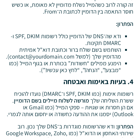
זה קורה לרוב כשהמייל נשלח מדומיין לא מאומת, או כשיש
חוסר התאמה בין הדומיין לכתובת ה־From.
הפתרון:
ודא שה־DNS של הדומיין כולל רשומות SPF, DKIM ו-
DMARC תקינות.
השתמש בשם שולח ברור וכתובת דוא"ל אמיתית
מהדומיין שלך (למשל
contact@yourdomain.com
).
הימנע ממילים “חשודות” בכותרת או בגוף המייל (כמו
“מבצע!”, “הנחה!”, “לחץ כאן עכשיו!”).
4. בעיות באימות ואבטחה
רשומות אימות (כמו SPF, DKIM ו־DMARC) נועדו להוכיח
ששרת השליחה שלך
מורשה לשלוח מיילים בשם הדומיין
.
אם הן חסרות או שגויות – ספקי המייל (כמו Gmail או
Outlook) יסמנו את ההודעה כחשודה או יחסום אותה לגמרי.
הפתרון:
ודא שהרשומות מוגדרות ב־DNS שלך נכון. רוב
שירותי האחסון או הדוא"ל (כמו Google Workspace, Zoho,