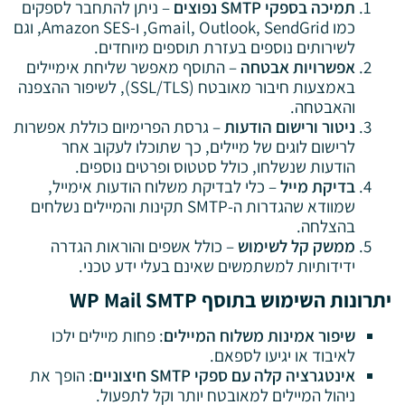
תמיכה בספקי SMTP נפוצים
– ניתן להתחבר לספקים
כמו Gmail, Outlook, SendGrid, ו-Amazon SES, וגם
לשירותים נוספים בעזרת תוספים מיוחדים.
אפשרויות אבטחה
– התוסף מאפשר שליחת אימיילים
באמצעות חיבור מאובטח (SSL/TLS), לשיפור ההצפנה
והאבטחה.
ניטור ורישום הודעות
– גרסת הפרימיום כוללת אפשרות
לרישום לוגים של מיילים, כך שתוכלו לעקוב אחר
הודעות שנשלחו, כולל סטטוס ופרטים נוספים.
בדיקת מייל
– כלי לבדיקת משלוח הודעות אימייל,
שמוודא שהגדרות ה-SMTP תקינות והמיילים נשלחים
בהצלחה.
ממשק קל לשימוש
– כולל אשפים והוראות הגדרה
ידידותיות למשתמשים שאינם בעלי ידע טכני.
יתרונות השימוש בתוסף WP Mail SMTP
שיפור אמינות משלוח המיילים
: פחות מיילים ילכו
לאיבוד או יגיעו לספאם.
אינטגרציה קלה עם ספקי SMTP חיצוניים
: הופך את
ניהול המיילים למאובטח יותר וקל לתפעול.