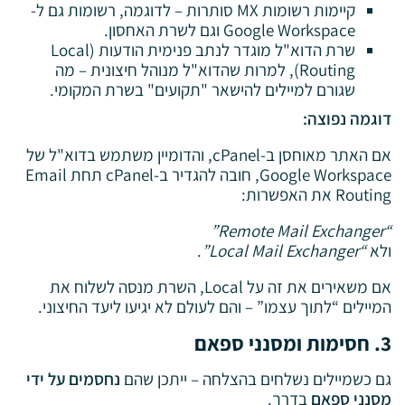
קיימות רשומות MX סותרות – לדוגמה, רשומות גם ל-
Google Workspace וגם לשרת האחסון.
שרת הדוא"ל מוגדר לנתב פנימית הודעות (Local
Routing), למרות שהדוא"ל מנוהל חיצונית – מה
שגורם למיילים להישאר "תקועים" בשרת המקומי.
דוגמה נפוצה:
אם האתר מאוחסן ב-cPanel, והדומיין משתמש בדוא"ל של
Google Workspace, חובה להגדיר ב-cPanel תחת Email
Routing את האפשרות:
“Remote Mail Exchanger”
ולא
“Local Mail Exchanger”
.
אם משאירים את זה על Local, השרת מנסה לשלוח את
המיילים “לתוך עצמו” – והם לעולם לא יגיעו ליעד החיצוני.
3. חסימות ומסנני ספאם
גם כשמיילים נשלחים בהצלחה – ייתכן שהם
נחסמים על ידי
מסנני ספאם
בדרך.