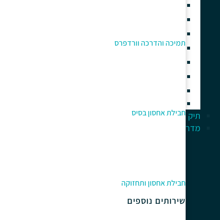
בניית חנות וירטואלית
בניית אתרים עם אלמנטור
בניית אתר תדמית
תמיכה והדרכה וורדפרס
אחסון אתרי וורדפרס איכותי
תחזוקה וניהול אתר וורדפרס
תמיכה והדרכה וורדפרס
קידום אתרי וורדפרס
אוטומציה עסקית וסוכני AI
חבילת אחסון בסיס
תיק עבודות
מדריך למתחלים
חבילת אחסון ותחזוקה
שירותים נוספים