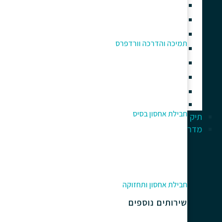
בניית חנות וירטואלית
בניית אתרים עם אלמנטור
בניית אתר תדמית
תמיכה והדרכה וורדפרס
אחסון אתרי וורדפרס איכותי
תחזוקה וניהול אתר וורדפרס
תמיכה והדרכה וורדפרס
קידום אתרי וורדפרס
אוטומציה עסקית וסוכני AI
חבילת אחסון בסיס
תיק עבודות
מדריך למתחלים
חבילת אחסון ותחזוקה
שירותים נוספים