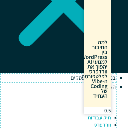
למה
החיבור
בין
WordPress
למנועי AI
יהפוך את
וורדפרס
לפלטפורמת
בניית אתרים לעסקים
ה-Vibe
Coding
השירותים שלנו
של
העתיד
תיק עבודות
וורדפרס