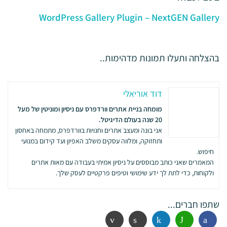
WordPress Gallery Plugin – NextGEN Gallery
בהצלחה ותעלו תמונות מדהימות..
דוד אוריאלי
מומחה בניית אתרים וורדפרס עם ניסיון ומוניטין של מעל
20 שנה בעולם הדיגיטל.
אני בונה ומעצב אתרים וחנויות בוורדפרס, מתמחה באחסון
ותחזוקה, ומלווה עסקים משלב האפיון ועד קידום במנועי
חיפוש.
המאמרים שאני כותב מבוססים על ניסיון אמיתי בעבודה עם מאות אתרים
ולקוחות, כדי לתת לך ידע שימושי וטיפים פרקטיים לעסק שלך.
שתפו חברים...
פייסבוק
ווטסאפ
לינקדין
הדפסה
אימייל