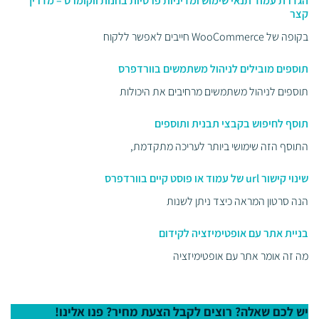
הגדרת עמוד תנאי שימוש ומדיניות פרטיות בחנות ווקומרס – מדריך
קצר
בקופה של WooCommerce חייבים לאפשר ללקוח
תוספים מובילים לניהול משתמשים בוורדפרס
תוספים לניהול משתמשים מרחיבים את היכולות
תוסף לחיפוש בקבצי תבנית ותוספים
התוסף הזה שימושי ביותר לעריכה מתקדמת,
שינוי קישור url של עמוד או פוסט קיים בוורדפרס
הנה סרטון המראה כיצד ניתן לשנות
בניית אתר עם אופטימיזציה לקידום
מה זה אומר אתר עם אופטימיזציה
יש לכם שאלה? רוצים לקבל הצעת מחיר? פנו אלינו!