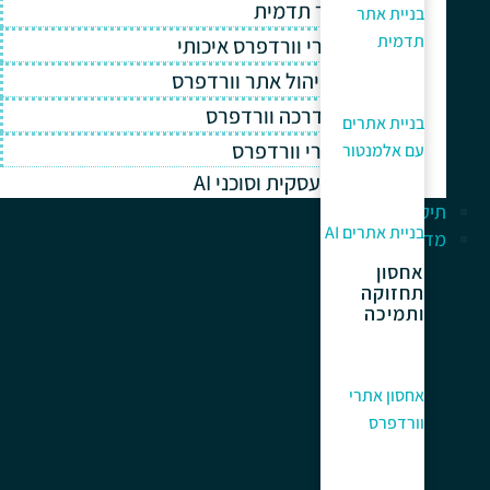
בניית אתר תדמית
בניית אתר
תדמית
אחסון אתרי וורדפרס איכותי
תחזוקה וניהול אתר וורדפרס
תמיכה והדרכה וורדפרס
בניית אתרים
קידום אתרי וורדפרס
עם אלמנטור
אוטומציה עסקית וסוכני AI
תיק עבודות
בניית אתרים AI
מדריך למתחלים
אחסון
תחזוקה
ותמיכה
אחסון אתרי
וורדפרס