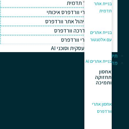
בניית אתר תדמית
בניית אתר
תדמית
אחסון אתרי וורדפרס איכותי
תחזוקה וניהול אתר וורדפרס
תמיכה והדרכה וורדפרס
בניית אתרים
קידום אתרי וורדפרס
עם אלמנטור
אוטומציה עסקית וסוכני AI
תיק עבודות
בניית אתרים AI
מדריך למתחלים
אחסון
תחזוקה
ותמיכה
אחסון אתרי
וורדפרס