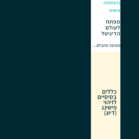
בהתאמה
אישית
מפתח
לעולם
הדיגיטל
טעימה מהבלוג…
כללים
בסיסיים
לזיהוי
פישינג
(דיוג)