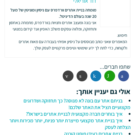
דוד אוריאלי
מומחה בניית אתרים וורדפרס עם ניסיון ומוניטין של מעל
20 שנה בעולם הדיגיטל.
אני בונה ומעצב אתרים וחנויות בוורדפרס, מתמחה באחסון
ותחזוקה, ומלווה עסקים משלב האפיון ועד קידום במנועי
חיפוש.
המאמרים שאני כותב מבוססים על ניסיון אמיתי בעבודה עם מאות אתרים
ולקוחות, כדי לתת לך ידע שימושי וטיפים פרקטיים לעסק שלך.
שתפו חברים...
פייסבוק
ווטסאפ
לינקדין
הדפסה
אימייל
אולי גם יעניין אותך:
בניתם אתר עם בונה לא מנוסה? כך תחזוקה ושדרוגים
מקצועיים תציל את האתר שלכם!
איך בוחרים חברה מקצועית לבניית אתרים בישראל?
איך בניית אתר מקצועי מייצרת יותר פניות, יותר מכירות ויותר
הצלחה לעסק
בניית אתרים בעידן פוסט קורנה