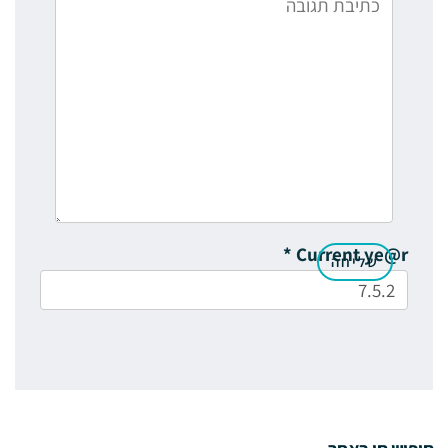
*
Current ye@r