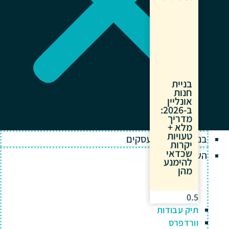
בניית
חנות
אונליין
ב-2026:
מדריך
מלא +
טעויות
בניית אתרים לעסקים
יקרות
שכדאי
השירותים שלנו
להימנע
מהן
תיק עבודות
וורדפרס