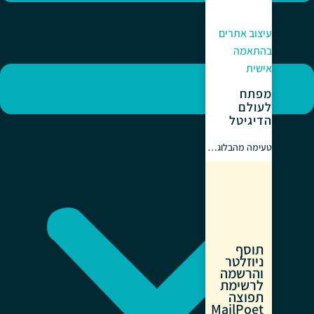
עיצוב אתרים
בהתאמה
אישית
מפתח
לעולם
הדיגיטל
טעימה מהבלוג…
תוסף
ניוזלטר
והרשמה
לרשימת
תפוצה
MailPoet