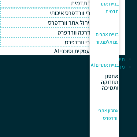
בניית אתר תדמית
בניית אתר
תדמית
אחסון אתרי וורדפרס איכותי
תחזוקה וניהול אתר וורדפרס
תמיכה והדרכה וורדפרס
בניית אתרים
קידום אתרי וורדפרס
עם אלמנטור
אוטומציה עסקית וסוכני AI
תיק עבודות
בניית אתרים AI
מדריך למתחלים
אחסון
תחזוקה
ותמיכה
אחסון אתרי
וורדפרס