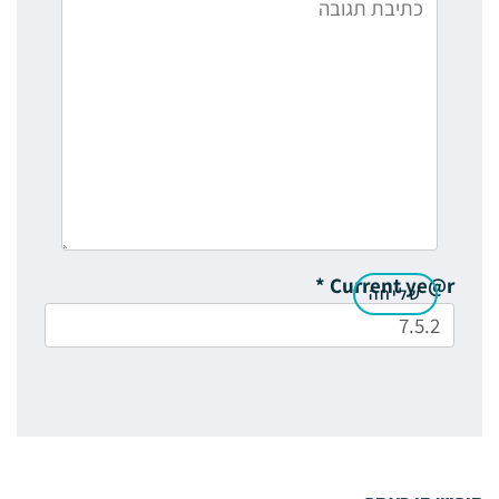
*
Current ye@r