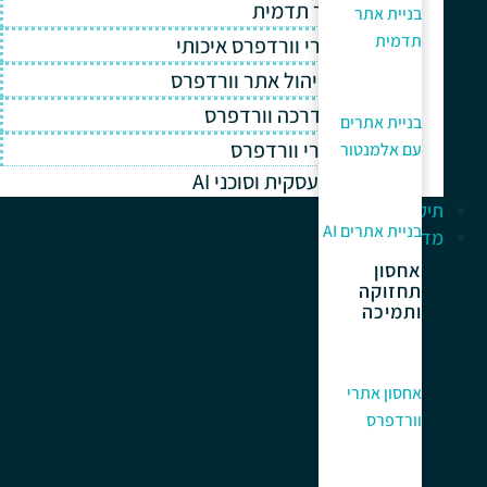
בניית אתר תדמית
בניית אתר
תדמית
אחסון אתרי וורדפרס איכותי
תחזוקה וניהול אתר וורדפרס
תמיכה והדרכה וורדפרס
בניית אתרים
קידום אתרי וורדפרס
עם אלמנטור
אוטומציה עסקית וסוכני AI
תיק עבודות
בניית אתרים AI
מדריך למתחלים
אחסון
תחזוקה
ותמיכה
אחסון אתרי
וורדפרס