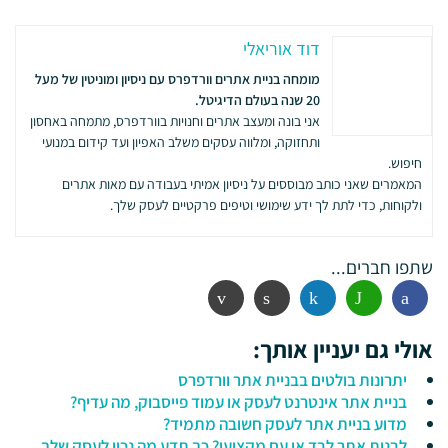
דוד אוריאלי
מומחה בניית אתרים וורדפרס עם ניסיון ומוניטין של מעל
20 שנה בעולם הדיגיטל.
אני בונה ומעצב אתרים וחנויות בוורדפרס, מתמחה באחסון
ותחזוקה, ומלווה עסקים משלב האפיון ועד קידום במנועי
חיפוש.
המאמרים שאני כותב מבוססים על ניסיון אמיתי בעבודה עם מאות אתרים
ולקוחות, כדי לתת לך ידע שימושי וטיפים פרקטיים לעסק שלך.
שתפו חברים...
פייסבוק
ווטסאפ
לינקדין
הדפסה
אימייל
אולי גם יעניין אותך:
יתרונות בולטים בבניית אתר וורדפרס
בניית אתר אינטרנט לעסק או עמוד פייסבוק, מה עדיף?
מדוע בניית אתר לעסק חשובה מתמיד?
לבנות אתר לבד או עם מקצוען? כך תדע מה נכון לעסק שלך