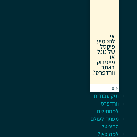
איך
להטמיע
פיקסל
של גוגל
או
פייסבוק
באתר
וורדפרס?
תיק עבודות
וורדפרס
למתחילים
מפתח לעולם
הדיגיטל
למה כאן?