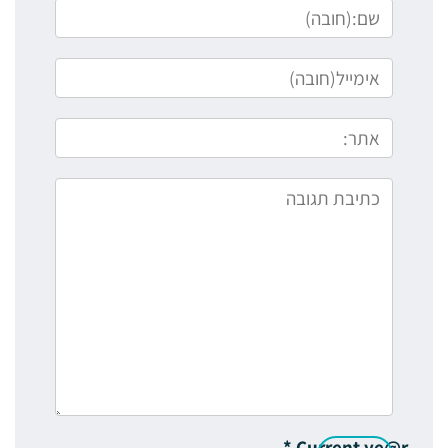
*
Current ye@r