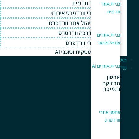
בניית אתר תדמית
בניית אתר
תדמית
אחסון אתרי וורדפרס איכותי
תחזוקה וניהול אתר וורדפרס
תמיכה והדרכה וורדפרס
בניית אתרים
קידום אתרי וורדפרס
עם אלמנטור
אוטומציה עסקית וסוכני AI
תיק עבודות
בניית אתרים AI
מדריך למתחלים
אחסון
תחזוקה
ותמיכה
אחסון אתרי
וורדפרס