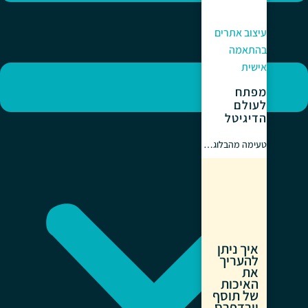
עיצוב אתרים
בהתאמה
אישית
מפתח
לעולם
הדיגיטל
טעימה מהבלוג…
איך ניתן
להעריך
את
האיכות
של תוסף
וורדפרס