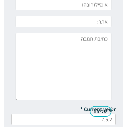
*
Current ye@r