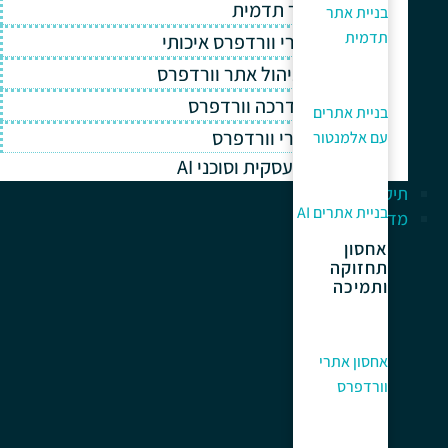
בניית אתר תדמית
בניית אתר
תדמית
אחסון אתרי וורדפרס איכותי
תחזוקה וניהול אתר וורדפרס
תמיכה והדרכה וורדפרס
בניית אתרים
קידום אתרי וורדפרס
עם אלמנטור
אוטומציה עסקית וסוכני AI
תיק עבודות
בניית אתרים AI
מדריך למתחלים
אחסון
תחזוקה
ותמיכה
אחסון אתרי
וורדפרס