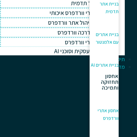
בניית אתר תדמית
בניית אתר
תדמית
אחסון אתרי וורדפרס איכותי
תחזוקה וניהול אתר וורדפרס
תמיכה והדרכה וורדפרס
בניית אתרים
קידום אתרי וורדפרס
עם אלמנטור
אוטומציה עסקית וסוכני AI
תיק עבודות
בניית אתרים AI
מדריך למתחלים
אחסון
תחזוקה
ותמיכה
אחסון אתרי
וורדפרס