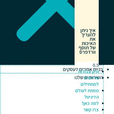
איך ניתן
להעריך
את
האיכות
של תוסף
וורדפרס
בניית אתרים לעסקים
תיק עבודות
השירותים שלנו
וורדפרס
למתחילים
מפתח לעולם
הדיגיטל
למה כאן?
צרו קשר