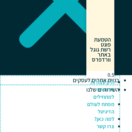
הטמעת
פונט
רשת גוגל
באתר
וורדפרס
בניית אתרים לעסקים
תיק עבודות
השירותים שלנו
וורדפרס
למתחילים
מפתח לעולם
הדיגיטל
למה כאן?
צרו קשר