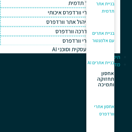
בניית אתר תדמית
בניית אתר
תדמית
אחסון אתרי וורדפרס איכותי
תחזוקה וניהול אתר וורדפרס
תמיכה והדרכה וורדפרס
בניית אתרים
קידום אתרי וורדפרס
עם אלמנטור
אוטומציה עסקית וסוכני AI
תיק עבודות
בניית אתרים AI
מדריך למתחלים
אחסון
תחזוקה
ותמיכה
אחסון אתרי
וורדפרס