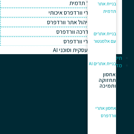
בניית אתר תדמית
בניית אתר
תדמית
אחסון אתרי וורדפרס איכותי
תחזוקה וניהול אתר וורדפרס
תמיכה והדרכה וורדפרס
בניית אתרים
קידום אתרי וורדפרס
עם אלמנטור
אוטומציה עסקית וסוכני AI
תיק עבודות
בניית אתרים AI
מדריך למתחלים
אחסון
תחזוקה
ותמיכה
אחסון אתרי
וורדפרס