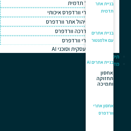
בניית אתר תדמית
בניית אתר
תדמית
אחסון אתרי וורדפרס איכותי
תחזוקה וניהול אתר וורדפרס
תמיכה והדרכה וורדפרס
בניית אתרים
קידום אתרי וורדפרס
עם אלמנטור
אוטומציה עסקית וסוכני AI
תיק עבודות
בניית אתרים AI
מדריך למתחלים
אחסון
תחזוקה
ותמיכה
אחסון אתרי
וורדפרס