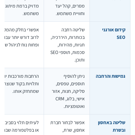
מסרים, קהל יעד
מדויק ברמת מיתוג וחווי
וחוויית משתמש.
משתמש.
קידום אורגני
שליטה רחבה
אפשרי בחלק מהמקרים,
SEO
בכותרות, היררכיה,
לרוב דורש יותר עבודה י
תגיות, מהירות,
ופחות נוח לניהול שוטף.
סכמות, תוספי SEO
ותוכן.
גמישות והרחבה
ניתן להוסיף
הרחבות מורכבות יותר
תוספים, טפסים,
ותלויות בקוד שנוצר ובמי
סליקה, חנות, אזור
שמתחזק אותו.
אישי, בלוג, CRM
ואוטומציות.
שליטה באחסון
אפשר לבחור חברת
לעיתים תלוי בסביבת הפ
ובשרת
אחסון, שרת,
או בפלטפורמה שבה הא