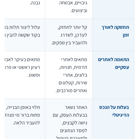
גיבויים, אבטחה
נבנה.
וביצועים.
תחזוקה לאורך
קל יותר לתחזק,
עלול ליצור תלות במפתח
זמן
לעדכן, לשדרג
בקוד שקשה להבין ולתח
ולהעביר בין ספקים.
התאמה לאתרים
מתאים לאתרי
מתאים בעיקר לאבטיפוס
עסקיים
תדמית, חנויות,
רעיון ראשוני או פרויקט 
בלוגים, אתרי
ופשוט.
שירות, קטלוגים
ואתרים מורכבים.
בעלות על הנכס
האתר נשאר
תלוי באופן הבנייה, ולעי
הדיגיטלי
בבעלות העסק, עם
פחות ברור מי מנהל ומה 
גישה לקבצים,
להעביר הלאה.
למסד הנתונים
ולמערכת הניהול.