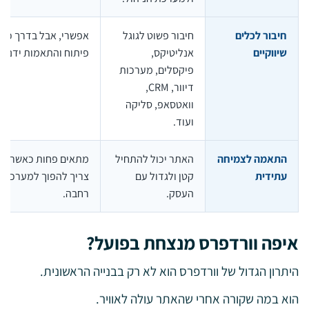
חיבור לכלים
חיבור פשוט לגוגל
אפשרי, אבל בדרך כלל 
שיווקיים
אנליטיקס,
פיתוח והתאמות ידניות.
פיקסלים, מערכות
דיוור, CRM,
וואטסאפ, סליקה
ועוד.
התאמה לצמיחה
האתר יכול להתחיל
מתאים פחות כאשר האת
עתידית
קטן ולגדול עם
צריך להפוך למערכת ע
העסק.
רחבה.
איפה וורדפרס מנצחת בפועל?
היתרון הגדול של וורדפרס הוא לא רק בבנייה הראשונית.
הוא במה שקורה אחרי שהאתר עולה לאוויר.