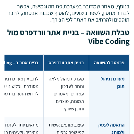
בנוסף, מאחר שמדובר במערכת פתוחה וגמישה, אפשר
לבחור אחסון, לשפר ביצועים, להוסיף שכבות אבטחה, לחבר
תוספים ולהרחיב את האתר לפי הצורך.
טבלת השוואה – בניית אתר וורדפרס מול
Vibe Coding
פרמטר להשוואה
בניית אתר וורדפרס
בניית אתר ב – Vibe Coding
מערכת ניהול
מערכת ניהול מלאה
לרוב אין מערכת ניהול
תוכן
ונוחה לעדכון
מסודרת, וכל שינוי עלול
עמודים, מאמרים,
לדרוש התערבות טכנית.
תמונות, מוצרים
ותוכן שיווקי.
התאמה לעסק
עיצוב מותאם אישית
מתאים יותר לפתרונות
ולמותג
לפי שפה גרפית,
מהירים, ולעיתים פחות