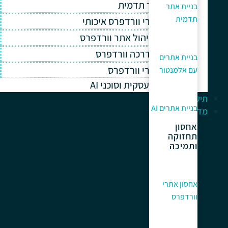
בניית אתר תדמית
בניית אתר
תדמית
אחסון אתרי וורדפרס איכותי
תחזוקה וניהול אתר וורדפרס
תמיכה והדרכה וורדפרס
בניית אתרים
קידום אתרי וורדפרס
עם אלמנטור
אוטומציה עסקית וסוכני AI
תיק עבודות
בניית אתרים AI
מדריך למתחלים
אחסון
תחזוקה
ותמיכה
אחסון אתרי
וורדפרס