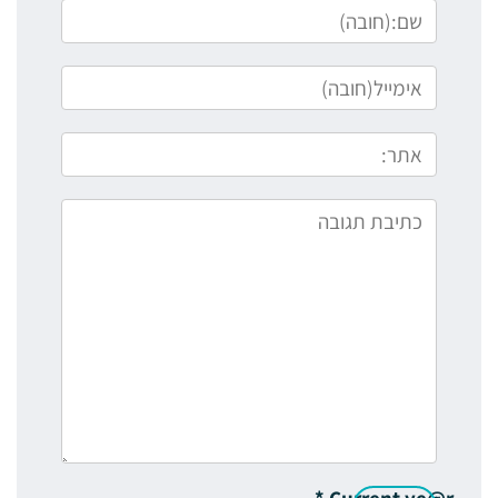
*
Current ye@r