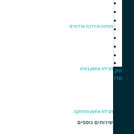
בניית חנות וירטואלית
בניית אתרים עם אלמנטור
בניית אתר תדמית
תמיכה והדרכה וורדפרס
אחסון אתרי וורדפרס איכותי
תחזוקה וניהול אתר וורדפרס
תמיכה והדרכה וורדפרס
קידום אתרי וורדפרס
אוטומציה עסקית וסוכני AI
חבילת אחסון בסיס
תיק עבודות
מדריך למתחלים
חבילת אחסון ותחזוקה
שירותים נוספים