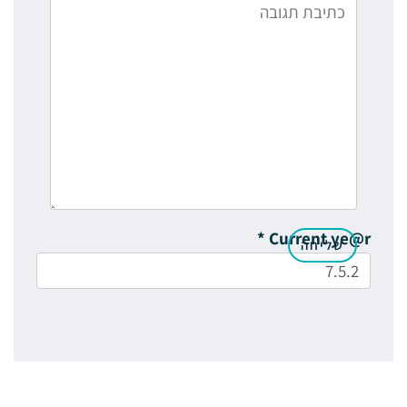
*
Current ye@r