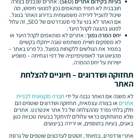
בעיות בקידום אתרים (SEO)
: אתרים שנבנים בצורה
חובבנית לא תמיד מותאמים נכון למנועי חיפוש, מה
שיכול להוביל לירידה משמעותית בדירוג האתר בגוגל.
אם האתר לא בנוי על פי סטנדרטים של SEO, זה עלול
לפגוע בהגעה לקהל היעד.
יחס המרה נמוך
: אתרים לא מותאמים לקהל היעד או
לא מספקים חוויית משתמש טובה ייתקלו בקשיים
בממיר את הגולשים ללקוחות בפועל. כל פרט באתר –
מהניווט ועד לאופטימיזציה של דפי הנחיתה – משפיע
ישירות על יחס ההמרה.
תחזוקה ושדרוגים – חיוניים להצלחת
האתר
לא משנה אם האתר נבנה על ידי
חברה מקצועית לבניית
אתרים
או בצורה עצמאית, תחזוקה ושדרוגים שוטפים הם
חלק בלתי נפרד מההצלחה של כל אתר אינטרנט. אתרים
שלא מתוחזקים כראוי עלולים להיתקל בבעיות טכניות כגון
באגים, בעיות בתוספים, או ירידה בביצועים.
אתרי וורדפרס, במיוחד, זקוקים לעדכונים שוטפים של גרסת