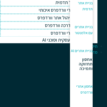
בניית אתר תדמית
בניית אתר
תדמית
אחסון אתרי וורדפרס איכותי
תחזוקה וניהול אתר וורדפרס
תמיכה והדרכה וורדפרס
בניית אתרים
קידום אתרי וורדפרס
עם אלמנטור
אוטומציה עסקית וסוכני AI
תיק עבודות
בניית אתרים AI
מדריך למתחלים
אחסון
תחזוקה
ותמיכה
אחסון אתרי
וורדפרס