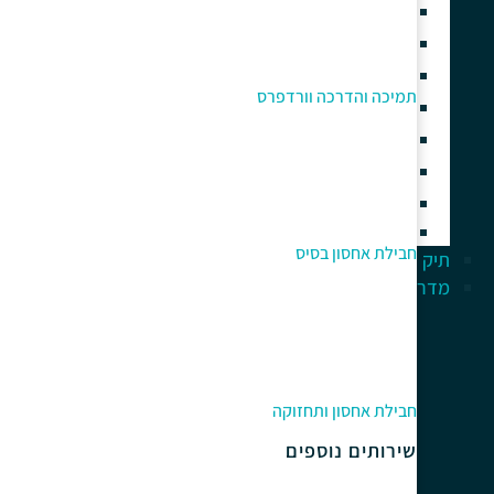
בניית חנות וירטואלית
בניית אתרים עם אלמנטור
בניית אתר תדמית
תמיכה והדרכה וורדפרס
אחסון אתרי וורדפרס איכותי
תחזוקה וניהול אתר וורדפרס
תמיכה והדרכה וורדפרס
קידום אתרי וורדפרס
אוטומציה עסקית וסוכני AI
חבילת אחסון בסיס
תיק עבודות
מדריך למתחלים
חבילת אחסון ותחזוקה
שירותים נוספים